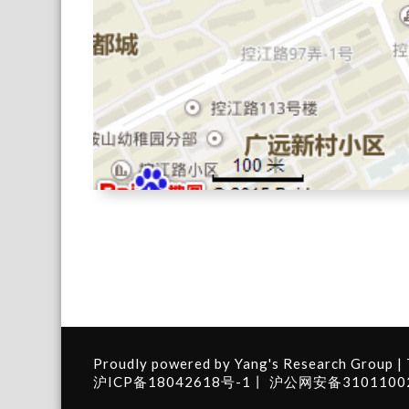
Proudly powered by
Yang's Research Group
|
沪ICP备18042618号-1
丨
沪公网安备3101100