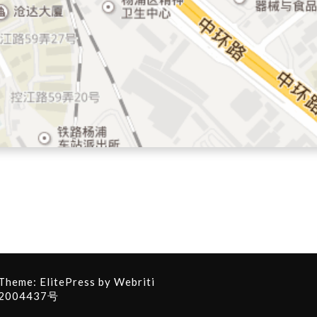
 Theme:
ElitePress
by Webriti
2004437号